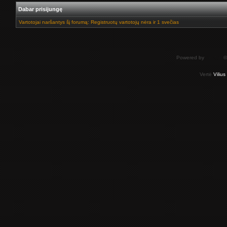
Dabar prisijungę
Vartotojai naršantys šį forumą: Registruotų vartotojų nėra ir 1 svečias
Powered by
phpBB
©
Vertė
Viliu