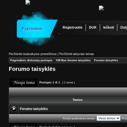
Registruotis
DUK
Ieškoti
Dal
Pagrindinis
Peržiūrėti neatsakytus pranešimus
|
Peržiūrėti aktyvias temas
Pagrindinis diskusijų puslapis
»
VW Bus forumo taisyklės
»
Forumo taisyklės
Forumo taisyklės
Puslapis
1
iš
1
[ 1 tema ]
Temos
Forumo taisyklės
Rodyti paskutines temas:
Rūši