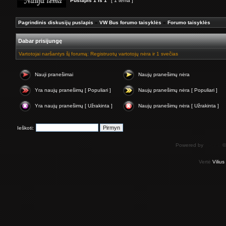
Puslapis
1
iš
1
[ 1 tema ]
Pagrindinis diskusijų puslapis
»
VW Bus forumo taisyklės
»
Forumo taisyklės
Dabar prisijungę
Vartotojai naršantys šį forumą: Registruotų vartotojų nėra ir 1 svečias
Nauji pranešimai
Naujų pranešimų nėra
Yra naujų pranešimų [ Populiari ]
Naujų pranešimų nėra [ Populiari ]
Yra naujų pranešimų [ Užrakinta ]
Naujų pranešimų nėra [ Užrakinta ]
Ieškoti:
Powered by
phpBB
©
Vertė
Viliu