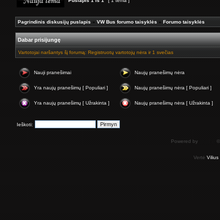
Puslapis
1
iš
1
[ 1 tema ]
Pagrindinis diskusijų puslapis
»
VW Bus forumo taisyklės
»
Forumo taisyklės
Dabar prisijungę
Vartotojai naršantys šį forumą: Registruotų vartotojų nėra ir 1 svečias
Nauji pranešimai
Naujų pranešimų nėra
Yra naujų pranešimų [ Populiari ]
Naujų pranešimų nėra [ Populiari ]
Yra naujų pranešimų [ Užrakinta ]
Naujų pranešimų nėra [ Užrakinta ]
Ieškoti:
Powered by
phpBB
©
Vertė
Viliu