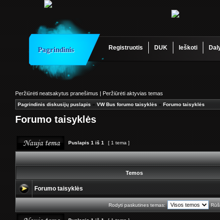
Registruotis
DUK
Ieškoti
Dal
Pagrindinis
Peržiūrėti neatsakytus pranešimus
|
Peržiūrėti aktyvias temas
Pagrindinis diskusijų puslapis
»
VW Bus forumo taisyklės
»
Forumo taisyklės
Forumo taisyklės
Puslapis
1
iš
1
[ 1 tema ]
Temos
Forumo taisyklės
Rodyti paskutines temas:
Rūši