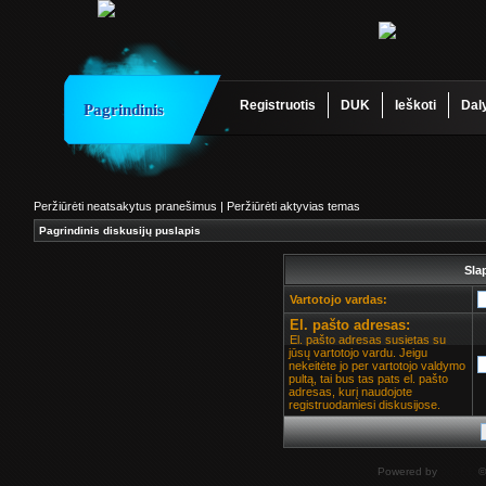
Registruotis
DUK
Ieškoti
Dal
Pagrindinis
Peržiūrėti neatsakytus pranešimus
|
Peržiūrėti aktyvias temas
Pagrindinis diskusijų puslapis
Sla
Vartotojo vardas:
El. pašto adresas:
El. pašto adresas susietas su
jūsų vartotojo vardu. Jeigu
nekeitėte jo per vartotojo valdymo
pultą, tai bus tas pats el. pašto
adresas, kurį naudojote
registruodamiesi diskusijose.
Powered by
phpBB
©