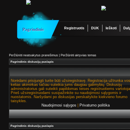
Registruotis
DUK
Ieškoti
Dal
Pagrindinis
Peržiūrėti neatsakytus pranešimus
|
Peržiūrėti aktyvias temas
Pagrindinis diskusijų puslapis
Norėdami prisijungti turite būti užsiregistravę. Registracija užtrunka vo
kelias akimirkas tačiau suteikia jums daugiau galimybių. Diskusijų
administratorius gali suteikti papildomas teises registruotiems vartotoj
Prieš užsiregistruodami susipažinkite su naudojimosi sąlygomis ir
nuostatomis. Naršydami po diskusijas perskaitykite kiekvieno forumo
taisykles.
Naudojimosi sąlygos
|
Privatumo politika
Pagrindinis diskusijų puslapis