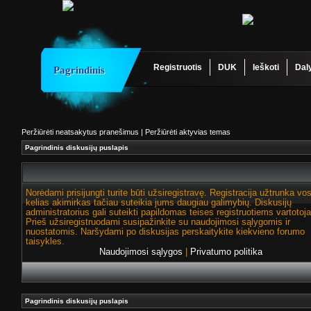
Registruotis
DUK
Ieškoti
Dal
Pagrindinis
Peržiūrėti neatsakytus pranešimus
|
Peržiūrėti aktyvias temas
Pagrindinis diskusijų puslapis
Norėdami prisijungti turite būti užsiregistravę. Registracija užtrunka vo
kelias akimirkas tačiau suteikia jums daugiau galimybių. Diskusijų
administratorius gali suteikti papildomas teises registruotiems vartotoj
Prieš užsiregistruodami susipažinkite su naudojimosi sąlygomis ir
nuostatomis. Naršydami po diskusijas perskaitykite kiekvieno forumo
taisykles.
Naudojimosi sąlygos
|
Privatumo politika
Pagrindinis diskusijų puslapis