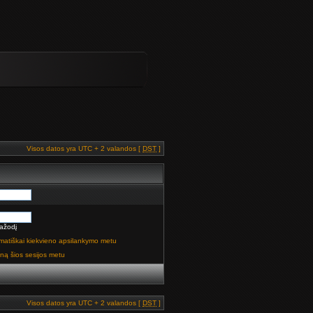
Visos datos yra UTC + 2 valandos [
DST
]
ažodį
matiškai kiekvieno apsilankymo metu
ną šios sesijos metu
Visos datos yra UTC + 2 valandos [
DST
]