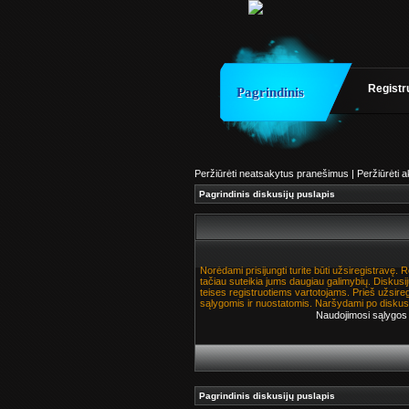
Registr
Pagrindinis
Peržiūrėti neatsakytus pranešimus
|
Peržiūrėti 
Pagrindinis diskusijų puslapis
Norėdami prisijungti turite būti užsiregistravę. 
tačiau suteikia jums daugiau galimybių. Diskusij
teises registruotiems vartotojams. Prieš užsire
sąlygomis ir nuostatomis. Naršydami po diskusi
Naudojimosi sąlygos
Pagrindinis diskusijų puslapis