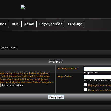
uotis
DUK
Ieškoti
Dalyvių sąrašas
Prisijungti
aktyvias temas
Prisijungti
Vartotojo vardas:
Registruotis
Registracija užtrunka vos kelias akimirkas
ų administratorius gali suteikti papildomas
Slaptažodis:
gistruodami susipažinkite su naudojimosi
Aš pamiršau savo slapt
jas perskaitykite kiekvieno forumo taisykles.
|
Privatumo politika
Prijungti mane auto
Paslėpti mano būse