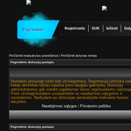
Registruotis
DUK
Ieškoti
Dal
Pagrindinis
Peržiūrėti neatsakytus pranešimus
|
Peržiūrėti aktyvias temas
Pagrindinis diskusijų puslapis
Norėdami prisijungti turite būti užsiregistravę. Registracija užtrunka vo
kelias akimirkas tačiau suteikia jums daugiau galimybių. Diskusijų
administratorius gali suteikti papildomas teises registruotiems vartotoj
Prieš užsiregistruodami susipažinkite su naudojimosi sąlygomis ir
nuostatomis. Naršydami po diskusijas perskaitykite kiekvieno forumo
taisykles.
Naudojimosi sąlygos
|
Privatumo politika
Pagrindinis diskusijų puslapis