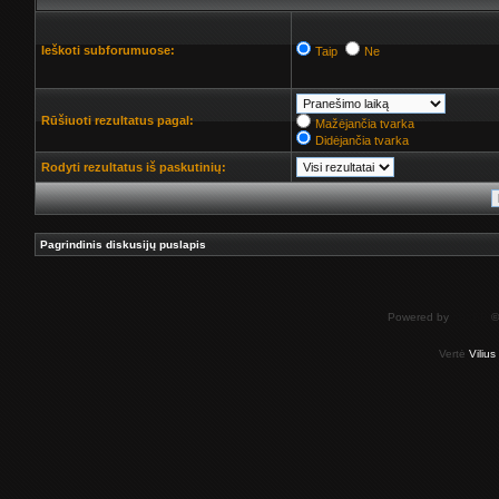
Ieškoti subforumuose:
Taip
Ne
Rūšiuoti rezultatus pagal:
Mažėjančia tvarka
Didėjančia tvarka
Rodyti rezultatus iš paskutinių:
Pagrindinis diskusijų puslapis
Powered by
phpBB
©
Vertė
Viliu