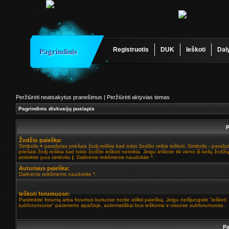
Registruotis
DUK
Ieškoti
Dal
Pagrindinis
Peržiūrėti neatsakytus pranešimus
|
Peržiūrėti aktyvias temas
Pagrindinis diskusijų puslapis
P
Žodžio paieška:
Simbolis
+
parašytas priešais žodį reiškia kad tokio žodžio reikia ieškoti. Simbolis
-
parašy
priešais žodį reiškia kad tokio žodžio ieškoti nereikia. Jeigu ieškote tik vieno iš kelių žodžių
atskirkite juos simboliu
|
. Dalinėms reikšmėms naudokite *.
Autoriaus paieška:
Dalinėms reikšmėms naudokite *.
Ieškoti forumuose:
Pasirinkite forumą arba forumus kuriuose norite atlikti paiešką. Jeigu neišjungsite “ieškoti
subforumuose“ parametro apačioje, automatiškai bus ieškoma ir visuose subforumuose.
Pa