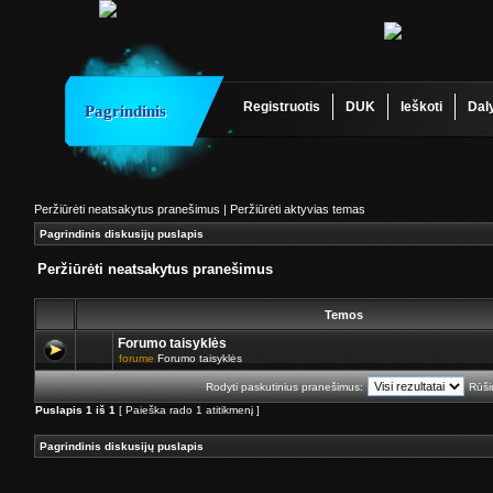
Registruotis
DUK
Ieškoti
Dal
Pagrindinis
Peržiūrėti neatsakytus pranešimus
|
Peržiūrėti aktyvias temas
Pagrindinis diskusijų puslapis
Peržiūrėti neatsakytus pranešimus
Temos
Forumo taisyklės
forume
Forumo taisyklės
Rodyti paskutinius pranešimus:
Rūši
Puslapis
1
iš
1
[ Paieška rado 1 atitikmenį ]
Pagrindinis diskusijų puslapis