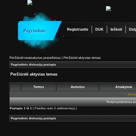
Registruotis
DUK
Ieškoti
Dal
Pagrindinis
Peržiūrėti neatsakytus pranešimus
|
Peržiūrėti aktyvias temas
Pagrindinis diskusijų puslapis
Peržiūrėti aktyvias temas
Temos
Autorius
Atsakymai
Neras
Rodyti paskutinius p
Puslapis
1
iš
1
[ Paieška rado 0 atitikmenis(ų) ]
Pagrindinis diskusijų puslapis