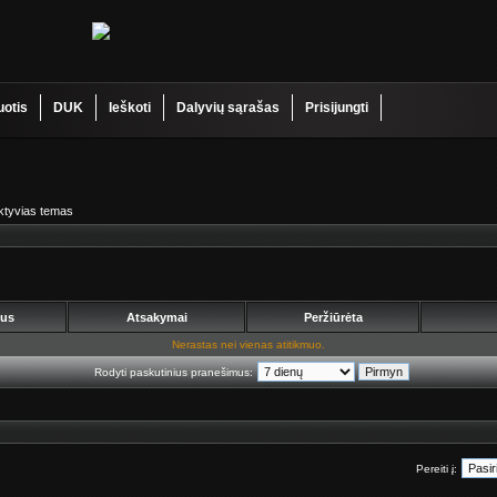
uotis
DUK
Ieškoti
Dalyvių sąrašas
Prisijungti
aktyvias temas
ius
Atsakymai
Peržiūrėta
Nerastas nei vienas atitikmuo.
Rodyti paskutinius pranešimus:
Pereiti į: