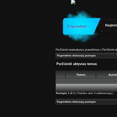
Registr
Pagrindinis
Peržiūrėti neatsakytus pranešimus
|
Peržiūrėti 
Pagrindinis diskusijų puslapis
Peržiūrėti aktyvias temas
Temos
Autor
Puslapis
1
iš
1
[ Paieška rado 0 atitikmenis(ų) ]
Pagrindinis diskusijų puslapis