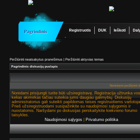
Registruotis
DUK
Ieškoti
Dal
Pagrindinis
Peržiūrėti neatsakytus pranešimus
|
Peržiūrėti aktyvias temas
Pagrindinis diskusijų puslapis
Norėdami peržiūrėti di
Norėdami prisijungti turite būti užsiregistravę. Registracija užtrunka vo
kelias akimirkas tačiau suteikia jums daugiau galimybių. Diskusijų
administratorius gali suteikti papildomas teises registruotiems vartotoj
Prieš užsiregistruodami susipažinkite su naudojimosi sąlygomis ir
nuostatomis. Naršydami po diskusijas perskaitykite kiekvieno forumo
taisykles.
Naudojimosi sąlygos
|
Privatumo politika