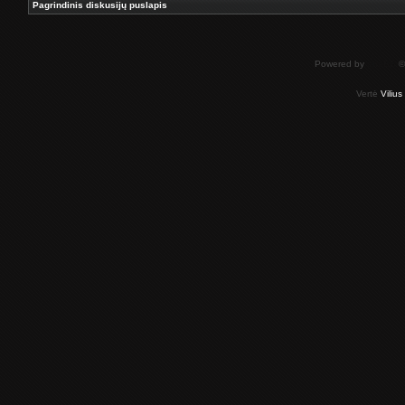
Pagrindinis diskusijų puslapis
Powered by
phpBB
©
Vertė
Viliu