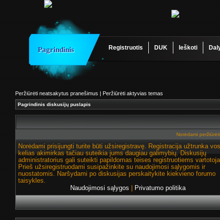
Registruotis
DUK
Ieškoti
Dal
Pagrindinis
Peržiūrėti neatsakytus pranešimus
|
Peržiūrėti aktyvias temas
Pagrindinis diskusijų puslapis
Norėdami peržiūrėti 
Norėdami prisijungti turite būti užsiregistravę. Registracija užtrunka vo
kelias akimirkas tačiau suteikia jums daugiau galimybių. Diskusijų
administratorius gali suteikti papildomas teises registruotiems vartotoj
Prieš užsiregistruodami susipažinkite su naudojimosi sąlygomis ir
nuostatomis. Naršydami po diskusijas perskaitykite kiekvieno forumo
taisykles.
Naudojimosi sąlygos
|
Privatumo politika