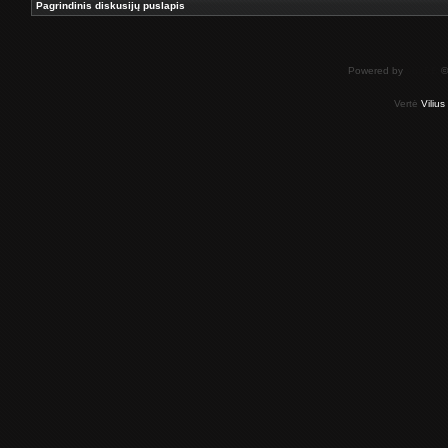
Pagrindinis diskusijų puslapis
Powered by
phpBB
©
Vertė
Viliu