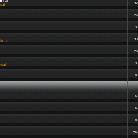
ursai
32
rsai
26
3
33
siukus
20
3
imai
0
6
6
8
26