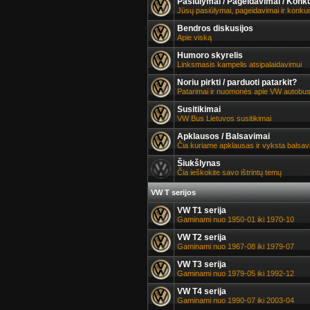
Pasiūlymai / Pageidavimai / Konk
Jūsų pasiūlymai, pageidavimai ir konku
Bendros diskusijos
Apie viską
Humoro skyrelis
Linksmasis kampelis atsipalaidavimui
Noriu pirkti / parduoti patarkit?
Patarimai ir nuomonės apie VW autobu
Susitikimai
VW Bus Lietuvos susitikimai
Apklausos / Balsavimai
Čia kuriame apklausas ir vyksta balsav
Šiukšlynas
Čia ieškokite savo ištrintų temų
VW T serijos
VW T1 serija
Gaminami nuo 1950-01 iki 1970-10
VW T2 serija
Gaminami nuo 1967-08 iki 1979-07
VW T3 serija
Gaminami nuo 1979-05 iki 1992-12
VW T4 serija
Gaminami nuo 1990-07 iki 2003-04