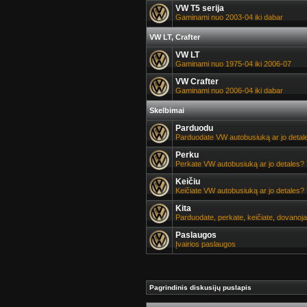
VW T5 serija
Gaminami nuo 2003-04 iki dabar
VW LT, Crafter
VW LT
Gaminami nuo 1975-04 iki 2006-07
VW Crafter
Gaminami nuo 2006-04 iki dabar
Skelbimai
Parduodu
Parduodate VW autobusiuką ar jo detale
Perku
Perkate VW autobusiuką ar jo detales? 
Keičiu
Keičiate VW autobusiuką ar jo detales? 
Kita
Parduodate, perkate, keičiate, dovanoj
Paslaugos
Įvairios paslaugos
Pagrindinis diskusijų puslapis