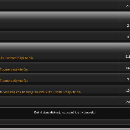
21
2
4
11
s? Tuomet rasykite čia.
14
Tuomet rasykite čia.
3
Tuomet rašykite čia.
13
ate visą kitą kas nesusiję su VW Bus? Tuomet rašykite čia.
20
Ištrinti visus diskusijų sausainėlius
|
Komanda
|