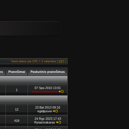
Visos datos yra UTC + 2 valandos [
DST
]
os
Pranešimai
Paskutinis pranešimas
07 Spa 2010 13:01
1
Administratorius
23 Bal 2013 09:16
12
egidijusvw
24 Rgs 2023 17:43
418
RytasIvakaras