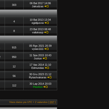
06 Bal 2017 14:06
303
Jakudzas
10 Bal 2013 13:34
4
egidijusvw
23 Bal 2013 08:48
8
valiukasp
05 Rgs 2021 20:39
1
915
vytas1111
11 Spa 2015 10:43
2
950
Justux
17 Vas 2014 11:10
12
Edmundas
30 Gru 2023 21:12
56
RytasIvakaras
30 Lap 2014 20:03
112
Paulius
Visos datos yra UTC + 2 valandos [
DST
]