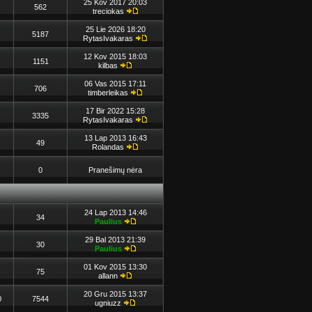
25 Kov 2017 20:03
562
treciokas
25 Lie 2026 18:20
5187
RytasIvakaras
12 Kov 2015 18:03
1151
kilbas
06 Vas 2015 17:11
706
timberleikas
17 Bir 2022 15:28
3335
RytasIvakaras
13 Lap 2013 16:43
49
Rolandas
0
Pranešimų nėra
24 Lap 2013 14:46
34
Paulius
29 Bal 2013 21:39
30
Paulius
01 Kov 2015 13:30
75
allann
20 Gru 2015 13:37
0
7544
ugniuzz