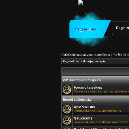
Registr
Pagrindinis
Peržiūrėti neatsakytus pranešimus
|
Peržiūrėti 
Pagrindinis diskusijų puslapis
VW Bus forumo taisyklės
Forumo taisyklės
Čia rasite skyrių, kurį pirmiausia reiki
Bendri pašnekesiai
Apie VW Bus
Informacija apie VW autobusiukus
Naujokams
Skyrius skirtas prisistatyti naujiems f