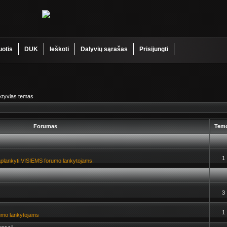
uotis
DUK
Ieškoti
Dalyvių sąrašas
Prisijungti
aktyvias temas
Forumas
Tem
1
a aplankyti VISIEMS forumo lankytojams.
3
1
orumo lankytojams