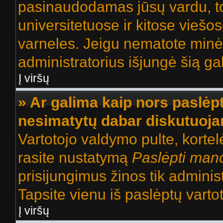
pasinaudodamas jūsų vardu, tod
universitetuose ir kitose viešo
varneles. Jeigu nematote minėt
administratorius išjungė šią ga
Į viršų
» Ar galima kaip nors paslėpt
nesimatytų dabar diskutuoja
Vartotojo valdymo pulte, kortel
rasite nustatymą
Paslėpti man
prisijungimus žinos tik administ
Tapsite vienu iš paslėptų vartot
Į viršų