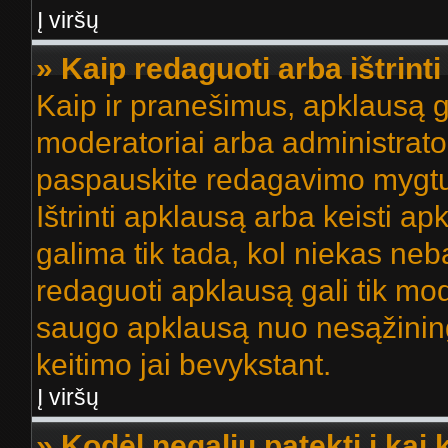
Į viršų
» Kaip redaguoti arba ištrint
Kaip ir pranešimus, apklausą gal
moderatoriai arba administrato
paspauskite redagavimo mygtu
Ištrinti apklausą arba keisti a
galima tik tada, kol niekas neba
redaguoti apklausą gali tik mod
saugo apklausą nuo nesąžinin
keitimo jai bevykstant.
Į viršų
» Kodėl negaliu patekti į kai