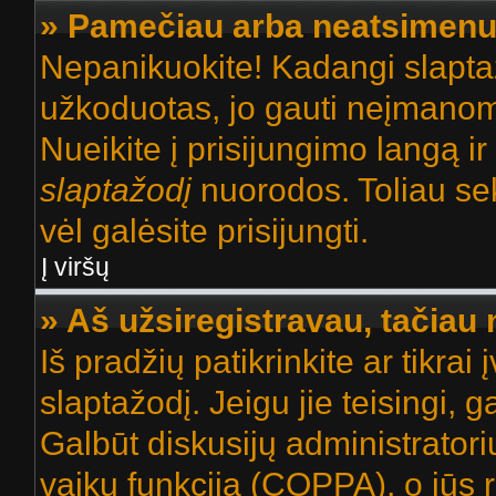
» Pamečiau arba neatsimenu
Nepanikuokite! Kadangi slapt
užkoduotas, jo gauti neįmanoma
Nueikite į prisijungimo langą i
slaptažodį
nuorodos. Toliau sek
vėl galėsite prisijungti.
Į viršų
» Aš užsiregistravau, tačiau n
Iš pradžių patikrinkite ar tikrai
slaptažodį. Jeigu jie teisingi, ga
Galbūt diskusijų administrator
vaikų funkciją (COPPA), o jūs 