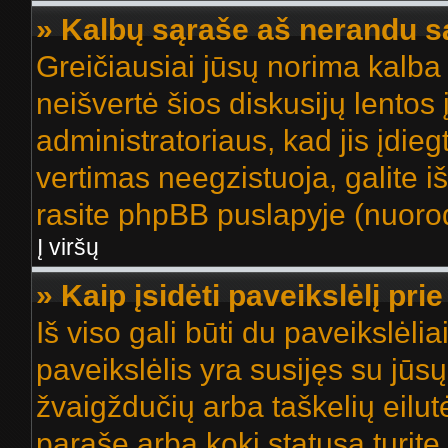
» Kalbų sąraše aš nerandu s
Greičiausiai jūsų norima kalba 
neišvertė šios diskusijų lentos 
administratoriaus, kad jis įdie
vertimas neegzistuoja, galite i
rasite phpBB puslapyje (nuorod
Į viršų
» Kaip įsidėti paveikslėlį pr
Iš viso gali būti du paveikslėlia
paveikslėlis yra susijęs su jūs
žvaigždučių arba taškelių eilut
parašę arba kokį statusą turite