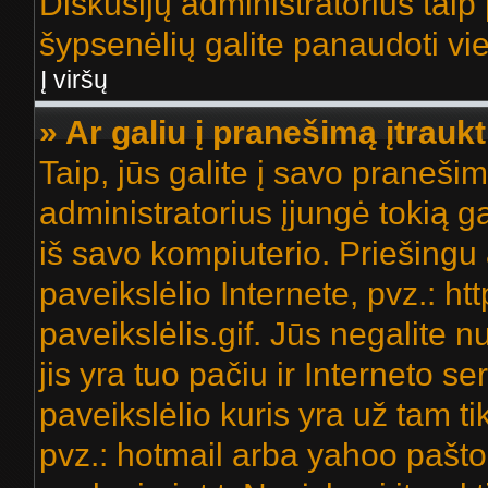
Diskusijų administratorius taip 
šypsenėlių galite panaudoti v
Į viršų
» Ar galiu į pranešimą įtraukt
Taip, jūs galite į savo pranešim
administratorius įjungė tokią gal
iš savo kompiuterio. Priešingu 
paveikslėlio Internete, pvz.: 
paveikslėlis.gif. Jūs negalite n
jis yra tuo pačiu ir Interneto ser
paveikslėlio kuris yra už tam t
pvz.: hotmail arba yahoo pašt