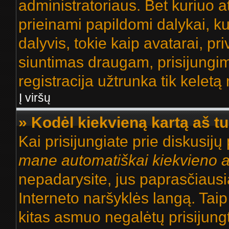
administratoriaus. Bet kuriuo a
prieinami papildomi dalykai, ku
dalyvis, tokie kaip avatarai, pr
siuntimas draugam, prisijungima
registracija užtrunka tik keletą 
Į viršų
» Kodėl kiekvieną kartą aš tur
Kai prisijungiate prie diskusij
mane automatiškai kiekvieno 
nepadarysite, jus paprasčiausia
Interneto naršyklės langą. Ta
kitas asmuo negalėtų prisijungt