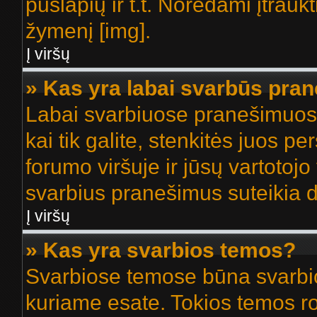
puslapių ir t.t. Norėdami įtrau
žymenį [img].
Į viršų
» Kas yra labai svarbūs pra
Labai svarbiuose pranešimuose
kai tik galite, stenkitės juos p
forumo viršuje ir jūsų vartotojo
svarbius pranešimus suteikia di
Į viršų
» Kas yra svarbios temos?
Svarbiose temose būna svarbios
kuriame esate. Tokios temos ro