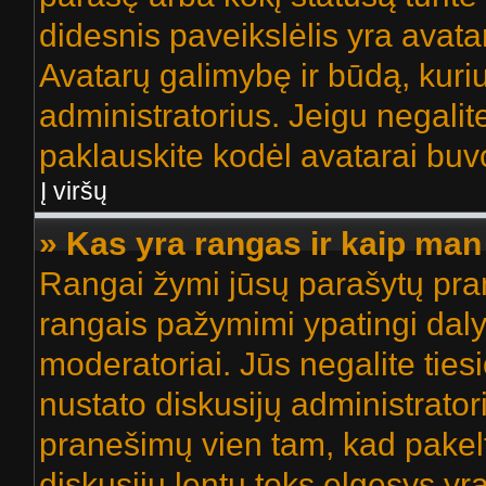
didesnis paveikslėlis yra avata
Avatarų galimybę ir būdą, kuriuo
administratorius. Jeigu negalite
paklauskite kodėl avatarai buvo
Į viršų
» Kas yra rangas ir kaip man 
Rangai žymi jūsų parašytų pran
rangais pažymimi ypatingi dalyv
moderatoriai. Jūs negalite ties
nustato diskusijų administrator
pranešimų vien tam, kad pake
diskusijų lentų toks elgesys yr