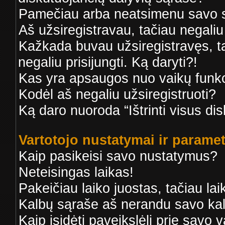
Pamečiau arba neatsimenu savo s
Aš užsiregistravau, tačiau negaliu 
Kažkada buvau užsiregistravęs, tač
negaliu prisijungti. Ką daryti?!
Kas yra apsaugos nuo vaikų funk
Kodėl aš negaliu užsiregistruoti?
Ką daro nuoroda “Ištrinti visus di
Vartotojo nustatymai ir paramet
Kaip pasikeisi savo nustatymus?
Neteisingas laikas!
Pakeičiau laiko juostas, tačiau lai
Kalbų sąraše aš nerandu savo ka
Kaip įsidėti paveikslėlį prie savo 