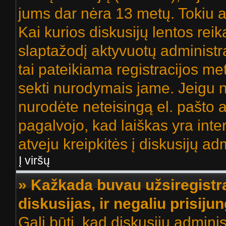
jums dar nėra 13 metų. Tokiu a
Kai kurios diskusijų lentos reik
slaptažodį aktyvuotų administra
tai pateikiama registracijos metu
sekti nurodymais jame. Jeigu ne
nurodėte neteisingą el. pašto 
pagalvojo, kad laiškas yra inte
atveju kreipkitės į diskusijų adm
Į viršų
» Kažkada buvau užsiregistra
diskusijas, ir negaliu prisijun
Gali būti, kad diskusijų adminis