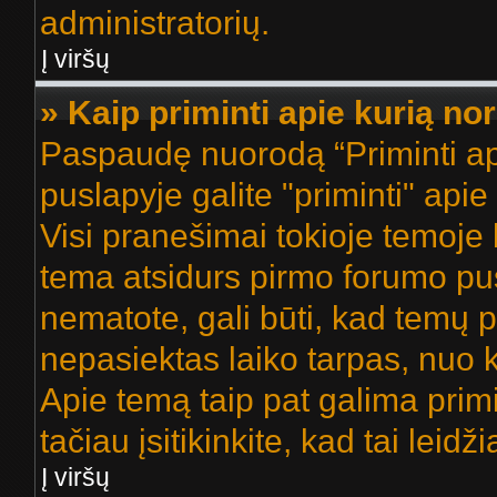
administratorių.
Į viršų
» Kaip priminti apie kurią n
Paspaudę nuorodą “Priminti ap
puslapyje galite "priminti" api
Visi pranešimai tokioje temoje 
tema atsidurs pirmo forumo pus
nematote, gali būti, kad temų 
nepasiektas laiko tarpas, nuo k
Apie temą taip pat galima primin
tačiau įsitikinkite, kad tai leidž
Į viršų