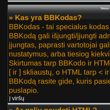
Teksto 
» Kas yra BBKodas?
BBKodas - tai specialus kodas
BBKodą gali išjungti/įjungti a
įjungtas, paprasti vartotojai gali
nustatymus, arba tiesiog kiek
Skirtumas tarp BBKodo ir HTM
[ ir ] skliaustų, o HTML tarp < 
BBKodą rasite gide, kuris pas
puslapio.
Į viršų