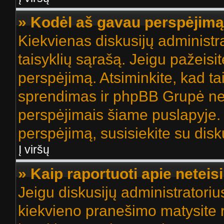
» Kodėl aš gavau perspėjim
Kiekvienas diskusijų administr
taisyklių sąrašą. Jeigu pažeisite
perspėjimą. Atsiminkite, kad ta
sprendimas ir phpBB Grupė net
perspėjimais šiame puslapyje. 
perspėjimą, susisiekite su disk
Į viršų
» Kaip raportuoti apie netei
Jeigu diskusijų administratoriu
kiekvieno pranešimo matysite 