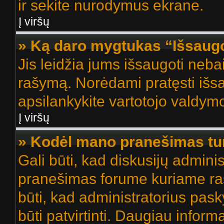
ir sekite nurodymus ekrane.
Į viršų
» Ką daro mygtukas “Išsaug
Jis leidžia jums išsaugoti nebai
rašymą. Norėdami pratęsti iš
apsilankykite vartotojo valdymo
Į viršų
» Kodėl mano pranešimas turi
Gali būti, kad diskusijų admini
pranešimas forume kuriame rašot
būti, kad administratorius pask
būti patvirtinti. Daugiau inform