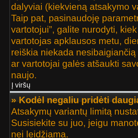
dalyviai (kiekvieną atsakymo var
Taip pat, pasinaudoję paramet
vartotojui”, galite nurodyti, ki
vartotojas apklausos metu, dien
reiškia niekada nesibaigiančią 
ar vartotojai galės atšaukti sav
naujo.
Į viršų
» Kodėl negaliu pridėti dau
Atsakymų variantų limitą nustat
Susisiekite su juo, jeigu manot
nei leidžiama.