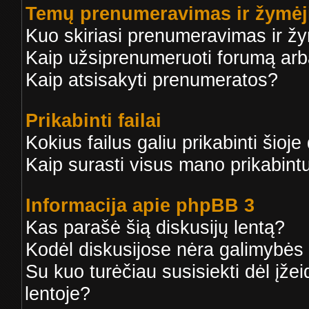
Temų prenumeravimas ir žymė
Kuo skiriasi prenumeravimas ir ž
Kaip užsiprenumeruoti forumą ar
Kaip atsisakyti prenumeratos?
Prikabinti failai
Kokius failus galiu prikabinti šioje
Kaip surasti visus mano prikabintu
Informacija apie phpBB 3
Kas parašė šią diskusijų lentą?
Kodėl diskusijose nėra galimybės
Su kuo turėčiau susisiekti dėl įžei
lentoje?