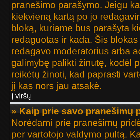
pranešimo parašymo. Jeigu kas
kiekvieną kartą po jo redagavi
bloką, kuriame bus parašyta k
redaguotas ir kada. Šis bloka
redagavo moderatorius arba admi
galimybę palikti žinutę, kodėl
reikėtų žinoti, kad paprasti vart
jį kas nors jau atsakė.
Į viršų
» Kaip prie savo pranešimų p
Norėdami prie pranešimų pridėti 
per vartotojo valdymo pultą. K