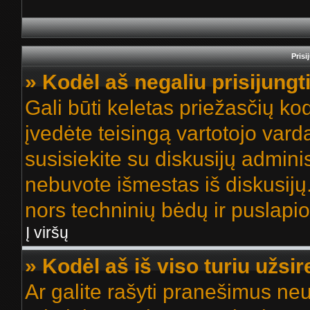
Prisi
» Kodėl aš negaliu prisijungt
Gali būti keletas priežasčių kodė
įvedėte teisingą vartotojo vardą 
susisiekite su diskusijų adminis
nebuvote išmestas iš diskusijų. 
nors techninių bėdų ir puslapio s
Į viršų
» Kodėl aš iš viso turiu užsir
Ar galite rašyti pranešimus neu