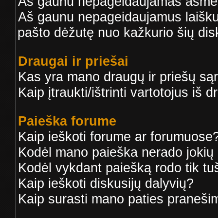
Aš gaunu nepageidaujamas asmen
Aš gaunu nepageidaujamus laiškus 
pašto dėžutę nuo kažkurio šių disk
Draugai ir priešai
Kas yra mano draugų ir priešų są
Kaip įtraukti/ištrinti vartotojus iš
Paieška forume
Kaip ieškoti forume ar forumuose
Kodėl mano paieška nerado jokių 
Kodėl vykdant paiešką rodo tik tu
Kaip ieškoti diskusijų dalyvių?
Kaip surasti mano paties praneši