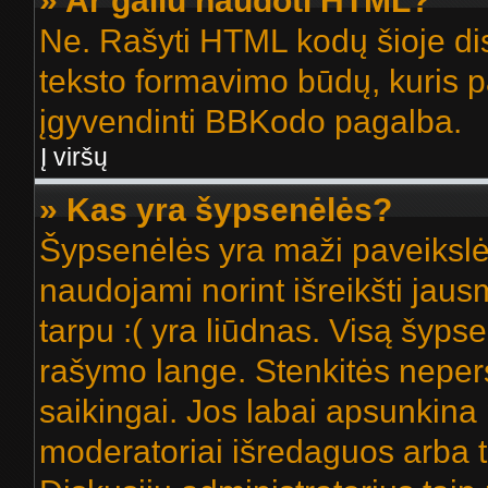
» Ar galiu naudoti HTML?
Ne. Rašyti HTML kodų šioje dis
teksto formavimo būdų, kuris
įgyvendinti BBKodo pagalba.
Į viršų
» Kas yra šypsenėlės?
Šypsenėlės yra maži paveikslė
naudojami norint išreikšti jausm
tarpu :( yra liūdnas. Visą šyps
rašymo lange. Stenkitės nepers
saikingai. Jos labai apsunkina
moderatoriai išredaguos arba t