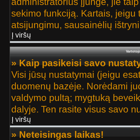
administratorius įjungė, jie tai
sekimo funkciją. Kartais, jeigu
atsijungimu, sausainėlių ištryn
Į viršų
Vartotoj
» Kaip pasikeisi savo nusta
Visi jūsų nustatymai (jeigu es
duomenų bazėje. Norėdami juos
valdymo pultą; mygtuką beveik 
dalyje. Ten rasite visus savo 
Į viršų
» Neteisingas laikas!