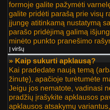
formoje galite pažymėti varnel
galite pridėti parašą prie visų
įjungę atitinkamą nustatymą sa
parašo pridėjimą galimą išjung
minėto punkto pranešimo rašy
Į viršų
» Kaip sukurti apklausą?
Kai pradedate naują temą (arb
žinutę), apačioje turėtumėte ma
Jeigu jos nematote, vadinasi net
pradžių įrašykite apklausos pav
apklausos atsakymų variantus,