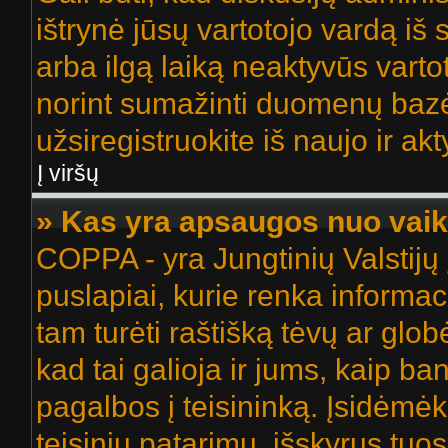
ištrynė jūsų vartotojo vardą i
arba ilgą laiką neaktyvūs varto
norint sumažinti duomenų bazės
užsiregistruokite iš naujo ir ak
Į viršų
» Kas yra apsaugos nuo vai
COPPA - yra Jungtinių Valstijų 
puslapiai, kurie renka informac
tam turėti raštišką tėvų ar glob
kad tai galioja ir jums, kaip ba
pagalbos į teisininką. Įsidėmė
teisinių patarimų, išskyrus tuos