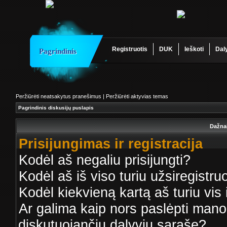
Registruotis
DUK
Ieškoti
Dal
Pagrindinis
Peržiūrėti neatsakytus pranešimus
|
Peržiūrėti aktyvias temas
Pagrindinis diskusijų puslapis
Dažna
Prisijungimas ir registracija
Kodėl aš negaliu prisijungti?
Kodėl aš iš viso turiu užsiregistruo
Kodėl kiekvieną kartą aš turiu vis 
Ar galima kaip nors paslėpti mano
diskutuojančių dalyvių sąraše?