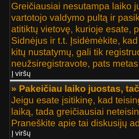
Greičiausiai nesutampa laiko ju
vartotojo valdymo pultą ir pasik
atitiktų vietovę, kurioje esate,
Sidnėjus ir t.t. Įsidėmėkite, kad
kitų nustatymų, gali tik registruo
neužsiregistravote, pats metas 
Į viršų
» Pakeičiau laiko juostas, tač
Jeigu esate įsitikinę, kad teisi
laiką, tada greičiausiai neteisi
Praneškite apie tai diskusijų ad
Į viršų